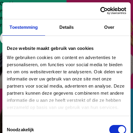
Could
not
make
request.
Toestemming
Details
Over
Free Website Widget
Deze website maakt gebruik van cookies
We gebruiken cookies om content en advertenties te
personaliseren, om functies voor social media te bieden
en om ons websiteverkeer te analyseren. Ook delen we
informatie over uw gebruik van onze site met onze
partners voor social media, adverteren en analyse. Deze
partners kunnen deze gegevens combineren met andere
informatie die u aan ze heeft verstrekt of die ze hebben
verzameld op basis van uw gebruik van hun services.
Van potentie naar
Toestemmingsselectie
prestatie.
Noodzakelijk