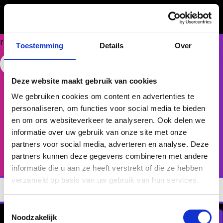
Could
not
make
request.
Toestemming
Details
Over
FASE 3 - ONTWIKKELEN
Performance
Free Website Widget
Deze website maakt gebruik van cookies
Compass
We gebruiken cookies om content en advertenties te
Voor medewerkers die beter willen presteren in hun
personaliseren, om functies voor social media te bieden
rol.
en om ons websiteverkeer te analyseren. Ook delen we
informatie over uw gebruik van onze site met onze
partners voor social media, adverteren en analyse. Deze
Bekijk rapport
partners kunnen deze gegevens combineren met andere
informatie die u aan ze heeft verstrekt of die ze hebben
verzameld op basis van uw gebruik van hun services.
Toestemmingsselectie
Noodzakelijk