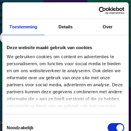
Could
not
make
request.
Toestemming
Details
Over
Free Website Widget
Deze website maakt gebruik van cookies
We gebruiken cookies om content en advertenties te
personaliseren, om functies voor social media te bieden
en om ons websiteverkeer te analyseren. Ook delen we
informatie over uw gebruik van onze site met onze
partners voor social media, adverteren en analyse. Deze
partners kunnen deze gegevens combineren met andere
informatie die u aan ze heeft verstrekt of die ze hebben
verzameld op basis van uw gebruik van hun services.
Van onderbuik naar
Toestemmingsselectie
onderbouwd.
Noodzakelijk