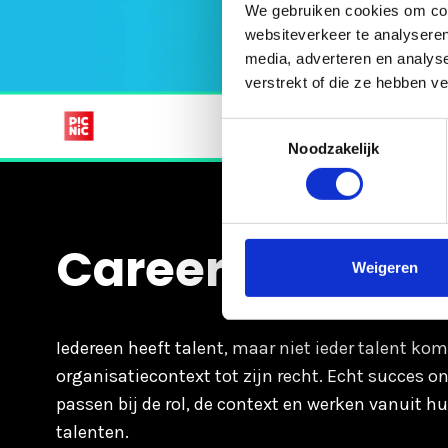
We gebruiken cookies om cont
websiteverkeer te analyseren
media, adverteren en analys
verstrekt of die ze hebben v
Toestemmingsselectie
Noodzakelijk
Career Compas
Weigeren
Iedereen heeft talent, maar niet ieder talent komt
organisatiecontext tot zijn recht. Echt succes
passen bij de rol, de context en werken vanuit hu
talenten.