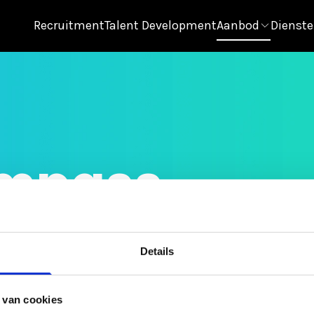
Recruitment
Talent Development
Aanbod
Dienst
ompass
st bij de rol, team en cultuur.
Details
 van cookies