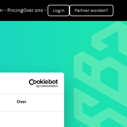
en
Pricing
Over ons
Login
Partner worden?
Over