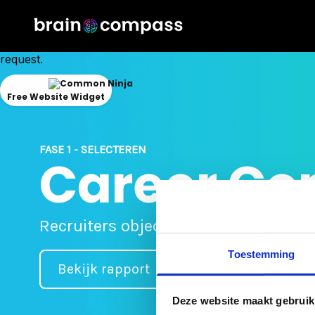
Could
not
make
request.
Free Website Widget
FASE 1 - SELECTEREN
Career C
Recruiters objectief laten zien wie pa
Toestemming
Bekijk rapport
Deze website maakt gebruik