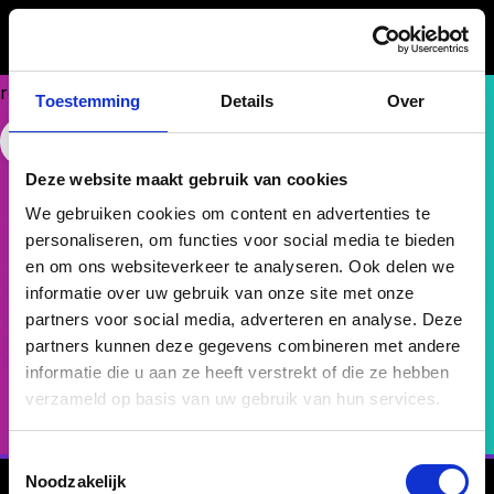
Could
not
make
request.
Toestemming
Details
Over
Free Website Widget
Talent als fundament
Deze website maakt gebruik van cookies
voor succes bij doen'r.
We gebruiken cookies om content en advertenties te
Van belofte naar praktijk: met het Talent Compass helpt
personaliseren, om functies voor social media te bieden
doen’r haar talenten écht vooruit in hun ontwikkeling en
en om ons websiteverkeer te analyseren. Ook delen we
carrière. Doen is wat ze doen.
informatie over uw gebruik van onze site met onze
partners voor social media, adverteren en analyse. Deze
partners kunnen deze gegevens combineren met andere
Lees het hele verhaal
informatie die u aan ze heeft verstrekt of die ze hebben
verzameld op basis van uw gebruik van hun services.
Toestemmingsselectie
Noodzakelijk