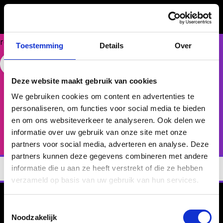
Could
not
make
request.
Toestemming
Details
Over
FASE 3 - ONTWIKKELEN
Talent Compass
Free Website Widget
Deze website maakt gebruik van cookies
Voor medewerkers die inzicht willen in motivatie
We gebruiken cookies om content en advertenties te
en belemmeringen.
personaliseren, om functies voor social media te bieden
en om ons websiteverkeer te analyseren. Ook delen we
Bekijk rapport
informatie over uw gebruik van onze site met onze
partners voor social media, adverteren en analyse. Deze
partners kunnen deze gegevens combineren met andere
informatie die u aan ze heeft verstrekt of die ze hebben
verzameld op basis van uw gebruik van hun services.
Toestemmingsselectie
Talent Compass
.
Noodzakelijk