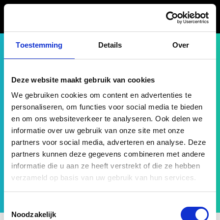
Toestemming
Details
Over
Deze website maakt gebruik van cookies
We gebruiken cookies om content en advertenties te
Techsharks versnelt met
personaliseren, om functies voor social media te bieden
persoonlijke onboarding
en om ons websiteverkeer te analyseren. Ook delen we
informatie over uw gebruik van onze site met onze
voor de nieuwe CFO.
partners voor social media, adverteren en analyse. Deze
partners kunnen deze gegevens combineren met andere
informatie die u aan ze heeft verstrekt of die ze hebben
May 15, 2025
By
BrainCompass
verzameld op basis van uw gebruik van hun services.
Toestemmingsselectie
Noodzakelijk