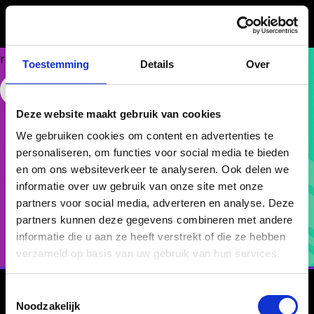
Could
not
make
request.
Toestemming
Details
Over
RecruitmentLife
Free Website Widget
Deze website maakt gebruik van cookies
Summercamp 2026
We gebruiken cookies om content en advertenties te
personaliseren, om functies voor social media te bieden
en om ons websiteverkeer te analyseren. Ook delen we
Volg & tag BrainCompass op LinkedIn
informatie over uw gebruik van onze site met onze
met jouw foto
partners voor social media, adverteren en analyse. Deze
partners kunnen deze gegevens combineren met andere
informatie die u aan ze heeft verstrekt of die ze hebben
verzameld op basis van uw gebruik van hun services.
Toestemmingsselectie
Noodzakelijk