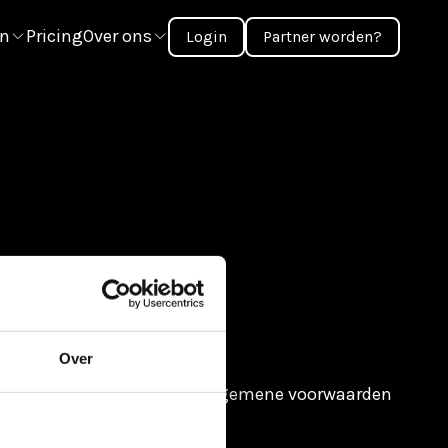
en
Pricing
Over ons
Login
Partner worden?
Over
ent
Aanbod
Privacy policy
Algemene voorwaarden