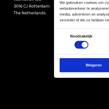
We gebruiken cookies om cont
3016 CJ Rotterdam
websiteverkeer te analyseren
The Netherlands
media, adverteren en analys
verstrekt of die ze hebben v
Toestemmingsselectie
Noodzakelijk
Weigeren