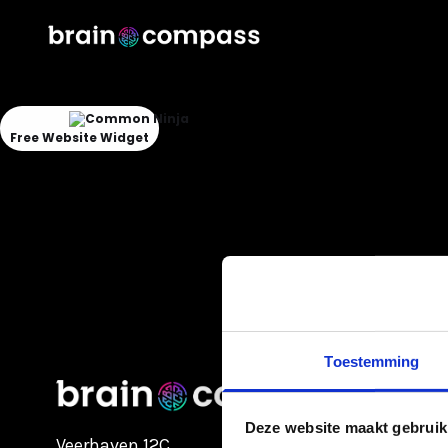
Could
not
make
request.
Free Website Widget
Toestemming
Deze website maakt gebruik
Veerhaven 12C