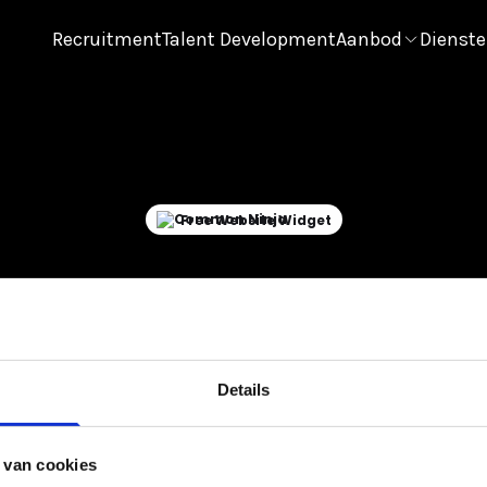
Recruitment
Talent Development
Aanbod
Dienst
Could not make request.
Free Website Widget
Details
Recruitment
Talent Developm
 van cookies