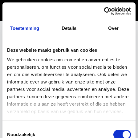
Toestemming
Details
Over
404
Deze website maakt gebruik van cookies
We gebruiken cookies om content en advertenties te
personaliseren, om functies voor social media te bieden
en om ons websiteverkeer te analyseren. Ook delen we
informatie over uw gebruik van onze site met onze
partners voor social media, adverteren en analyse. Deze
partners kunnen deze gegevens combineren met andere
This page isn't available
informatie die u aan ze heeft verstrekt of die ze hebben
verzameld op basis van uw gebruik van hun services.
The link may be broken, or the page may have been
removed. Check to see if the link you're trying to open is
correct.
Toestemmingsselectie
Noodzakelijk