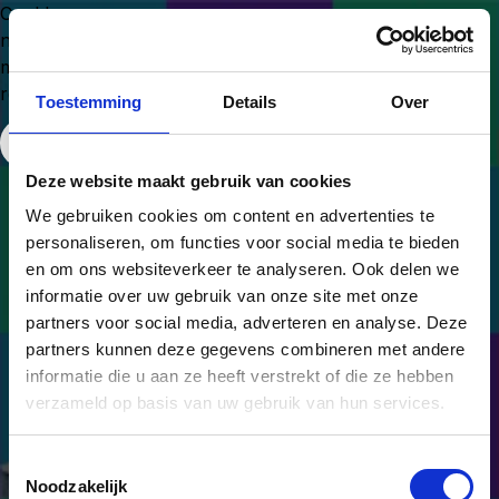
Could
not
make
request.
Toestemming
Details
Over
Free Website Widget
Deze website maakt gebruik van cookies
We gebruiken cookies om content en advertenties te
personaliseren, om functies voor social media te bieden
en om ons websiteverkeer te analyseren. Ook delen we
informatie over uw gebruik van onze site met onze
partners voor social media, adverteren en analyse. Deze
partners kunnen deze gegevens combineren met andere
informatie die u aan ze heeft verstrekt of die ze hebben
verzameld op basis van uw gebruik van hun services.
Van onderbuik naar
Toestemmingsselectie
onderbouwd.
Noodzakelijk