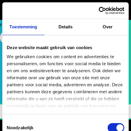
Could
not
make
request.
Toestemming
Details
Over
FASE 2 - ONBOARDEN EN ACTIVEREN
Onboarding
Free Website Widget
Deze website maakt gebruik van cookies
Compass.
We gebruiken cookies om content en advertenties te
Nieuwe medewerkers in 90 dagen productief en
personaliseren, om functies voor social media te bieden
betrokken maken.
en om ons websiteverkeer te analyseren. Ook delen we
informatie over uw gebruik van onze site met onze
partners voor social media, adverteren en analyse. Deze
Bekijk rapport
partners kunnen deze gegevens combineren met andere
informatie die u aan ze heeft verstrekt of die ze hebben
verzameld op basis van uw gebruik van hun services.
Toestemmingsselectie
Noodzakelijk