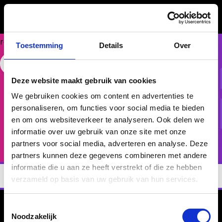
Could
not
make
request.
Toestemming
Details
Over
HET PLATFORM
Werken met
Free Website Widget
Deze website maakt gebruik van cookies
BrainCompass
We gebruiken cookies om content en advertenties te
Krijg een eerste indruk van ons platform.
personaliseren, om functies voor social media te bieden
en om ons websiteverkeer te analyseren. Ook delen we
Plan een demo
informatie over uw gebruik van onze site met onze
partners voor social media, adverteren en analyse. Deze
partners kunnen deze gegevens combineren met andere
informatie die u aan ze heeft verstrekt of die ze hebben
verzameld op basis van uw gebruik van hun services.
Toestemmingsselectie
Noodzakelijk