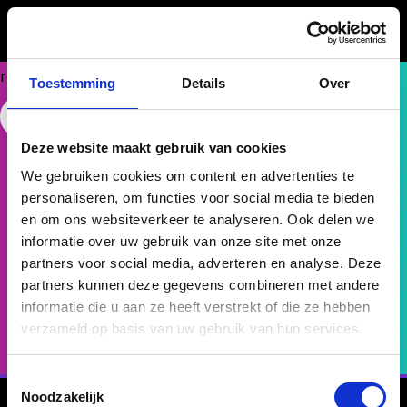
Could
not
make
request.
Toestemming
Details
Over
Free Website Widget
Talent als fundament
Deze website maakt gebruik van cookies
voor succes bij doen'r.
We gebruiken cookies om content en advertenties te
Van belofte naar praktijk: met het Talent Compass helpt
personaliseren, om functies voor social media te bieden
doen’r haar talenten écht vooruit in hun ontwikkeling en
en om ons websiteverkeer te analyseren. Ook delen we
carrière. Doen is wat ze doen.
informatie over uw gebruik van onze site met onze
partners voor social media, adverteren en analyse. Deze
partners kunnen deze gegevens combineren met andere
Lees het hele verhaal
informatie die u aan ze heeft verstrekt of die ze hebben
verzameld op basis van uw gebruik van hun services.
Toestemmingsselectie
Noodzakelijk