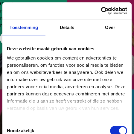
Could
not
make
request.
Toestemming
Details
Over
Free Website Widget
Deze website maakt gebruik van cookies
We gebruiken cookies om content en advertenties te
personaliseren, om functies voor social media te bieden
en om ons websiteverkeer te analyseren. Ook delen we
informatie over uw gebruik van onze site met onze
partners voor social media, adverteren en analyse. Deze
partners kunnen deze gegevens combineren met andere
informatie die u aan ze heeft verstrekt of die ze hebben
verzameld op basis van uw gebruik van hun services.
Van potentie naar
Toestemmingsselectie
prestatie.
Noodzakelijk