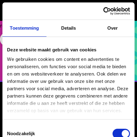
Could
not
make
request.
Toestemming
Details
Over
Pricing
Free Website Widget
Eenvoudig, schaalbaar en direct inzetbaar.
Deze website maakt gebruik van cookies
We gebruiken cookies om content en advertenties te
Probeer 1 maand gratis!
personaliseren, om functies voor social media te bieden
en om ons websiteverkeer te analyseren. Ook delen we
informatie over uw gebruik van onze site met onze
partners voor social media, adverteren en analyse. Deze
partners kunnen deze gegevens combineren met andere
Ervaar
gratis
de eerste
informatie die u aan ze heeft verstrekt of die ze hebben
maand
.
verzameld op basis van uw gebruik van hun services.
Toestemmingsselectie
Laat je organisatie zelf ervaren hoe eenvoudig,
Noodzakelijk
schaalbaar en raak BrainCompass is. Een maand lang