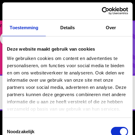
Could
not
make
request.
Toestemming
Details
Over
FASE 4 - VERBINDEN EN VERSTERKEN
Connection Compass
Free Website Widget
Deze website maakt gebruik van cookies
Voor teams die werken aan vertrouwen, verbinden
We gebruiken cookies om content en advertenties te
en versnellen.
personaliseren, om functies voor social media te bieden
en om ons websiteverkeer te analyseren. Ook delen we
informatie over uw gebruik van onze site met onze
partners voor social media, adverteren en analyse. Deze
partners kunnen deze gegevens combineren met andere
informatie die u aan ze heeft verstrekt of die ze hebben
verzameld op basis van uw gebruik van hun services.
Toestemmingsselectie
Noodzakelijk