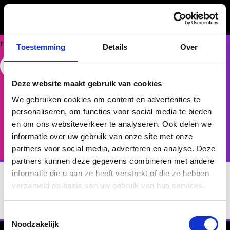
Could
not
make
request.
Toestemming
Details
Over
FASE 3 - ONTWIKKELEN
Complete Compass
Free Website Widget
Deze website maakt gebruik van cookies
Voor medewerkers en leiders die meer zelfinzicht
We gebruiken cookies om content en advertenties te
willen, inclusief coaching.
personaliseren, om functies voor social media te bieden
en om ons websiteverkeer te analyseren. Ook delen we
Bekijk rapport
informatie over uw gebruik van onze site met onze
partners voor social media, adverteren en analyse. Deze
partners kunnen deze gegevens combineren met andere
informatie die u aan ze heeft verstrekt of die ze hebben
verzameld op basis van uw gebruik van hun services.
Toestemmingsselectie
Noodzakelijk